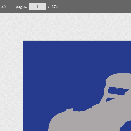
te)
pages:
/
274