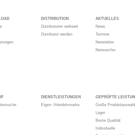
LOAD
DISTRIBUTION
AKTUELLES
e
Distributoren weltweit
News
Distributor werden
Termine
ierungen
Newsletter
Newsarchiv
UF
DIENSTLEISTUNGEN
GEPRÜFTE LEISTU
ntensuche
Eigen- /Handelsmarke
Große Produktauswahl
Lager
Beste Qualität
Individuelle