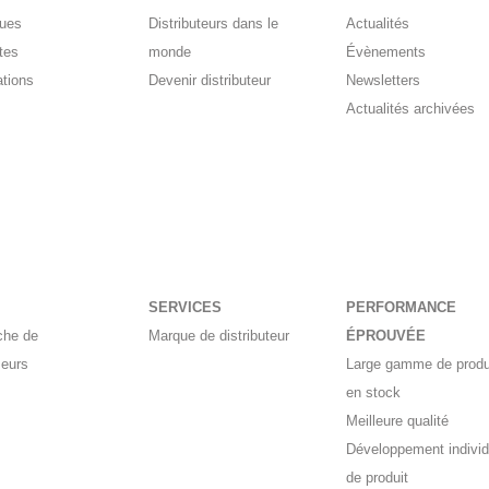
gues
Distributeurs dans le
Actualités
tes
monde
Évènements
ations
Devenir distributeur
Newsletters
Actualités archivées
SERVICES
PERFORMANCE
che de
Marque de distributeur
ÉPROUVÉE
seurs
Large gamme de produ
en stock
Meilleure qualité
Développement individ
de produit