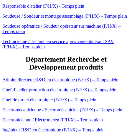
Responsable d'atelier (F/H/X) - Temps plein
Soudeuse / Soudeur et montage assemblage (F/H/X) – Temps plein
Soudeuse opératrice / Soudeur opérateur sur machine (F/H/X) –
Temps plein
Technicienne / Technicien service après-vente itinérant SAV
(F/H/X) – Temps plein
Département Recherche et
Développement produits
Adjoint directeur R&D en électronique (F/H/X) – Temps plein
Chef d’atelier production électronique (F/H/X) – Temps plein
Chef de projet électronique (F/H/X) – Temps plein
Electromécanicienne / Electromécanicien (F/H/X) – Temps plein
Electronicienne / Electronicien (F/H/X) – Temps plein
Ingénieur R&D en électronique (F/H/X) – Temps plein