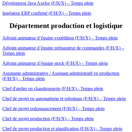
Développeur Java Axelor (F/H/X) – Temps plein
Ingénieur ERP confirmé (F/H/X) – Temps plein
Département production et logistique
Adjoint animateur d’équipe expédition (F/H/X) – Temps plein
Adjoint animateur d’équipe préparateur de commandes (F/H/X) –
Temps plein
Adjoint animateur d’équipe stock (F/H/X) – Temps plein
Assistante administrative / Assistant administratif en production
(F/H/X) – Temps plein
Chef d'atelier en chaudronnerie (F/H/X) - Temps plein
Chef de projet en automatisme et robotique (F/H/X) – Temps plein
Chef de projet ordonnancement (F/H/X) – Temps plein
Chef de projet production (F/H/X) – Temps plein
Chef de projet production et planification (F/H/X) – Temps plein